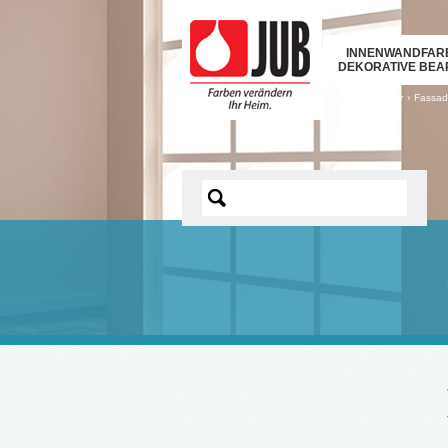
INNENWANDFAR
DEKORATIVE BEA
›
Heimwerker
›
Fassa