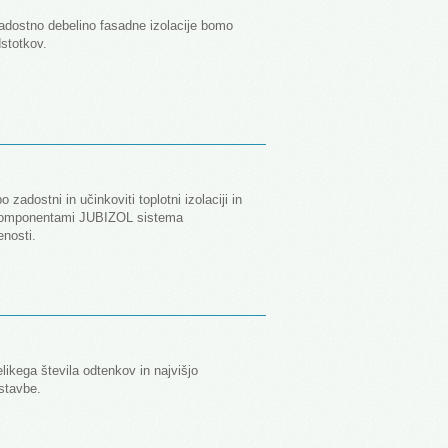
dostno debelino fasadne izolacije bomo
dstotkov.
adostni in učinkoviti toplotni izolaciji in
i komponentami JUBIZOL sistema
nosti.
ikega števila odtenkov in najvišjo
 stavbe.