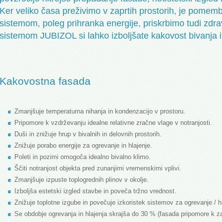
Ker veliko časa preživimo v zaprtih prostorih, je pomemb
sistemom, poleg prihranka energije, priskrbimo tudi zdrav
sistemom JUBIZOL si lahko izboljšate kakovost bivanja 
Kakovostna fasada
Zmanjšuje temperaturna nihanja in kondenzacijo v prostoru.
Pripomore k vzdrževanju idealne relativne zračne vlage v notranjosti.
Duši in znižuje hrup v bivalnih in delovnih prostorih.
Znižuje porabo energije za ogrevanje in hlajenje.
Poleti in pozimi omogoča idealno bivalno klimo.
Ščiti notranjost objekta pred zunanjimi vremenskimi vplivi.
Zmanjšuje izpuste toplogrednih plinov v okolje.
Izboljša estetski izgled stavbe in poveča tržno vrednost.
Znižuje toplotne izgube in povečuje izkoristek sistemov za ogrevanje / hl
Se obdobje ogrevanja in hlajenja skrajša do 30 % (fasada pripomore k z