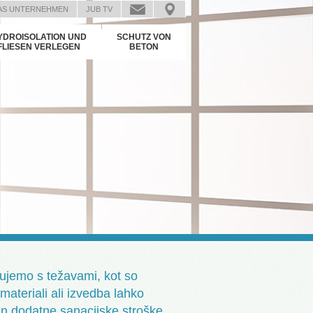
AS UNTERNEHMEN
JUB TV
YDROISOLATION UND
SCHUTZ VON
FLIESEN VERLEGEN
BETON
čujemo s težavami, kot so
materiali ali izvedba lahko
 in dodatne sanacijske stroške.