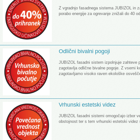
Z vgradnjo fasadnega sistema JUBIZOL in za
porabo energije za ogrevanje znižali do 40 o
Odlični bivalni pogoji
JUBIZOL fasadni sistem izpolnjuje zahteve po z
zagotavlja odlične bivalne pogoje. Z vsem
zagotavljamo visoko raven ekološke osvešče
Vrhunski estetski videz
JUBIZOL fasadni sistemi omogočajo izbor vel
obstojnost ter s tem vrhunski estetski videz