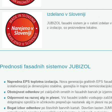
Izdelano v Sloveniji
JUBIZOL fasadni sistem je v celoti izdelan v
z izolacijo, so proizvedene lokalno.
Prednosti fasadnih sistemov JUBIZOL
Napredna EPS toplotna izolacija.
Nova generacija grafitnih EPS fasadn
izolativnostjo) je dimenzijsko stabilna, gostejša in trajno termoizolacijsk
Obstojnost odtenkov
pri zaključnih ometih in fasadnih barvah je izjemn
Odpornost na razvoj alg in plesni.
Vsi fasadni izdelki vsebujejo zaščit
dolgotrajno sprošča in učinkovito preprečuje nastanek alg in plesni na po
Bogat izbor odtenkov
po številnih barvnih kartah. Dovršen lasten JUMI