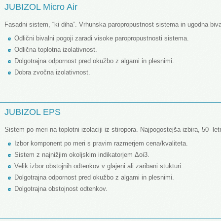
JUBIZOL Micro Air
Fasadni sistem, “ki diha”. Vrhunska paropropustnost sistema in ugodna biva
Odlični bivalni pogoji zaradi visoke paropropustnosti sistema.
Odlična toplotna izolativnost.
Dolgotrajna odpornost pred okužbo z algami in plesnimi.
Dobra zvočna izolativnost.
JUBIZOL EPS
Sistem po meri na toplotni izolaciji iz stiropora. Najpogostejša izbira, 50- le
Izbor komponent po meri s pravim razmerjem cena/kvaliteta.
Sistem z najnižjim okoljskim indikatorjem Δoi3.
Velik izbor obstojnih odtenkov v glajeni ali zaribani stukturi.
Dolgotrajna odpornost pred okužbo z algami in plesnimi.
Dolgotrajna obstojnost odtenkov.