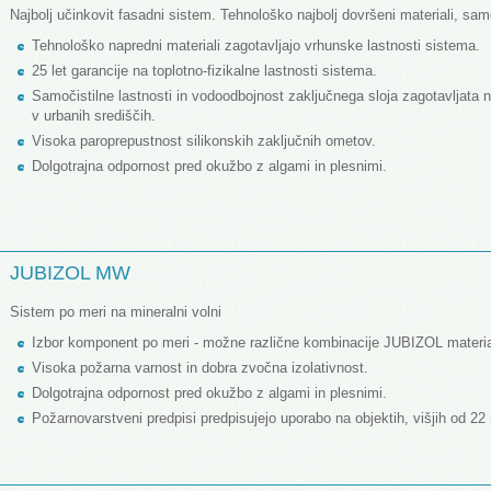
Najbolj učinkovit fasadni sistem. Tehnološko najbolj dovršeni materiali, samo
Tehnološko napredni materiali zagotavljajo vrhunske lastnosti sistema.
25 let garancije na toplotno-fizikalne lastnosti sistema.
Samočistilne lastnosti in vodoodbojnost zaključnega sloja zagotavljata n
v urbanih središčih.
Visoka paroprepustnost silikonskih zaključnih ometov.
Dolgotrajna odpornost pred okužbo z algami in plesnimi.
JUBIZOL MW
Sistem po meri na mineralni volni
Izbor komponent po meri - možne različne kombinacije JUBIZOL materia
Visoka požarna varnost in dobra zvočna izolativnost.
Dolgotrajna odpornost pred okužbo z algami in plesnimi.
Požarnovarstveni predpisi predpisujejo uporabo na objektih, višjih od 22