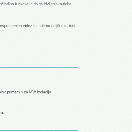
čistilna funkcija in dolga življenjska doba.
espremenjen videz fasade na daljši rok, tudi
lov primernih za MW izolacijo.
 m.