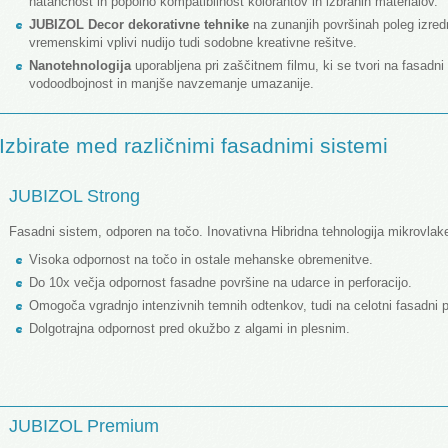
natančnost in popolno kompatibilnost kolorantov in izbranih materialov.
JUBIZOL Decor dekorativne tehnike
na zunanjih površinah poleg izredn
vremenskimi vplivi nudijo tudi sodobne kreativne rešitve.
Nanotehnologija
uporabljena pri zaščitnem filmu, ki se tvori na fasadn
vodoodbojnost in manjše navzemanje umazanije.
Izbirate med različnimi fasadnimi sistemi
JUBIZOL Strong
Fasadni sistem, odporen na točo. Inovativna Hibridna tehnologija mikrovlaken
Visoka odpornost na točo in ostale mehanske obremenitve.
Do 10x večja odpornost fasadne površine na udarce in perforacijo.
Omogoča vgradnjo intenzivnih temnih odtenkov, tudi na celotni fasadni p
Dolgotrajna odpornost pred okužbo z algami in plesnim.
JUBIZOL Premium