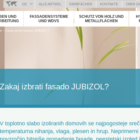
DE
ALLE ARTIKEL
FARBFÄCHER
KONTAKTE
ÜBER D
BOSANSKI (BOSNIAN)
BEN UND
FASSADENSYSTEME
SCHUTZ VON HOLZ UND
H
HRVATSKI (CROATIAN)
RBEITUNG
UND WDVS
METALLFLÄCHEN
ČEŠTINA (CZECH)
de
›
Zakaj izbrati fasado JUBIZOL?
ENGLISH (ENGLISH)
ΕΛΛΗΝΙΚΑ (GREEK)
MAGYAR (HUNGARIAN)
ITALIANO (ITALIAN)
KOSOVA (KOSOVO)
МАКЕДОНСКИ (MACEDONIAN)
ROMÂNĂ (ROMANIAN)
Zakaj izbrati fasado JUBIZOL?
РУССКИЙ (RUSSIAN)
СРПСКИ (SERBIAN)
SLOVENČINA (SLOVAK)
SLOVENŠČINA (SLOVENIAN)
V toplotno slabo izoliranih domovih se najpogosteje sre
temperaturna nihanja, vlaga, plesen in hrup. Neprimerni 
povzročijo hitrejše propadanje fasade, neestetski izgled