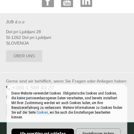
JUB d.o.o
Dol pri Ljubljani 28
SI-1262 Dol pri Ljubljani
SLOVENIJA
ÜBER UNS
Gerne sind wir behilflich, wenn Sie Fragen oder Anliegen haben:
+386 1 588 43 27
Diese Website verwendet Cookies. Obligatorische Cookies und Cookies,
E:
info@jub.eu
die keine personenbezogenen Daten verarbeiten, sind bereits installiert.
Mit Ihrer Zustimmung werden wir auch Cookies laden, um Ihre
Benutzererfahrung zu verbessern. Weitere Informationen zu Cookies finden
WEITERE KONTAKTE
Sie auf der Seite
Cookies
, wo Sie auch die Einstellungen bearbeiten
können.
Alle auswählen und schließen
Einstellungen ändern