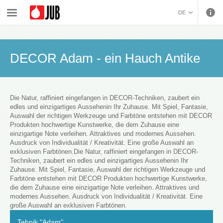
›
›
Innenwandfarben und dekorative Bearbeitung
DE
›
›
Dekorative Behandlung von Innenwandflächen
Dekorative Innenwandgestaltung
DECOR Adam - ein Hauch Antike
BOSANSKI (BOSNIAN)
HRVATSKI (CROATIAN)
DECOR Adam - ein Hauch Antike
ČEŠTINA (CZECH)
ENGLISH (ENGLISH)
ΕΛΛΗΝΙΚΑ (GREEK)
MAGYAR (HUNGARIAN)
Die Natur, raffiniert eingefangen in DECOR-Techniken, zaubert ein
edles und einzigartiges Aussehenin Ihr Zuhause. Mit Spiel, Fantasie,
ITALIANO (ITALIAN)
Auswahl der richtigen Werkzeuge und Farbtöne entstehen mit DECOR
KOSOVA (KOSOVO)
Produkten hochwertige Kunstwerke, die dem Zuhause eine
МАКЕДОНСКИ
einzigartige Note verleihen. Attraktives und modernes Aussehen.
Ausdruck von Individualität / Kreativität. Eine große Auswahl an
(MACEDONIAN)
ROMÂNĂ (ROMANIAN)
exklusiven Farbtönen.Die Natur, raffiniert eingefangen in DECOR-
РУССКИЙ (RUSSIAN)
Techniken, zaubert ein edles und einzigartiges Aussehenin Ihr
Zuhause. Mit Spiel, Fantasie, Auswahl der richtigen Werkzeuge und
СРПСКИ (SERBIAN)
Farbtöne entstehen mit DECOR Produkten hochwertige Kunstwerke,
SLOVENČINA (SLOVAK)
die dem Zuhause eine einzigartige Note verleihen. Attraktives und
SLOVENŠČINA
modernes Aussehen. Ausdruck von Individualität / Kreativität. Eine
große Auswahl an exklusiven Farbtönen.
(SLOVENIAN)
Tehnik "Adam"