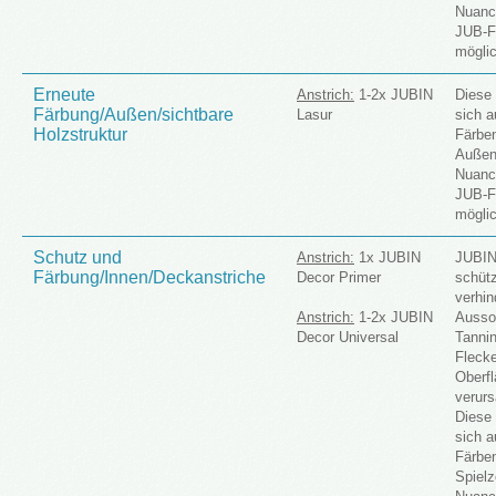
Nuanci
JUB-F
möglic
Erneute
Anstrich:
1-2x JUBIN
Diese
Färbung/Außen/sichtbare
Lasur
sich 
Holzstruktur
Färbe
Außen
Nuanci
JUB-F
möglic
Schutz und
Anstrich:
1x JUBIN
JUBIN
Färbung/Innen/Deckanstriche
Decor Primer
schütz
verhin
Anstrich:
1-2x JUBIN
Ausso
Decor Universal
Tannin
Flecke
Oberf
verur
Diese
sich 
Färbe
Spielz