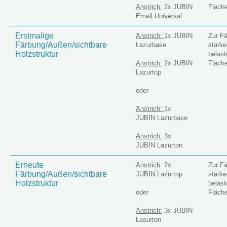
Anstrich:
2x JUBIN
Fläch
Email Universal
Erstmalige
Anstrich:
1x JUBIN
Zur F
Färbung/Außen/sichtbare
Lazurbase
stärke
Holzstruktur
belast
Anstrich:
2x JUBIN
Fläch
Lazurtop
oder
Anstrich:
1x
JUBIN Lazurbase
Anstrich:
3x
JUBIN Lazurton
Erneute
Anstrich
: 2x
Zur F
Färbung/Außen/sichtbare
JUBIN Lazurtop
stärke
Holzstruktur
belast
oder
Fläch
Anstrich:
3x JUBIN
Lasurton