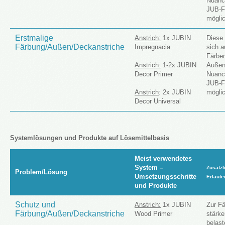
Nuanci
JUB-F
möglic
Erstmalige
Anstrich:
1x JUBIN
Diese
Färbung/Außen/Deckanstriche
Impregnacia
sich 
Färbe
Anstrich:
1-2x JUBIN
Außen
Decor Primer
Nuanci
JUB-F
Anstrich
: 2x JUBIN
möglic
Decor Universal
Systemlösungen und Produkte auf Lösemittelbasis
Meist verwendetes
System –
Zusätzl
Problem/Lösung
Umsetzungsschritte
Erläute
und Produkte
Schutz und
Anstrich:
1x JUBIN
Zur F
Färbung/Außen/Deckanstriche
Wood Primer
stärke
belast