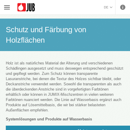
›
›
›
Schutz von Holz und Metallflächen
Systemlösungen
DE
Schutz und Färbung von Holzflächen
BOSANSKI (BOSNIAN)
HRVATSKI (CROATIAN)
Schutz und Färbung von
ČEŠTINA (CZECH)
Holzflächen
ENGLISH (ENGLISH)
ΕΛΛΗΝΙΚΑ (GREEK)
MAGYAR (HUNGARIAN)
ITALIANO (ITALIAN)
Holz ist als natürliches Material der Alterung und verschiedenen
Schädlingen ausgesetzt und muss deswegen entsprechend geschützt
KOSOVA (KOSOVO)
und gepflegt werden. Zum Schutz können transparente
МАКЕДОНСКИ
Lasuranstriche, bei denen die Textur des Holzes sichtbar bleibt, oder
Deckanstriche verwendet werden. Sowohl die transparenten als auch
(MACEDONIAN)
ROMÂNĂ (ROMANIAN)
die überdeckenden Anstriche sind in vorgefertigten Farbtönen
РУССКИЙ (RUSSIAN)
erhältlich oder können in JUMIX-Mischzentren in vielen weiteren
СРПСКИ (SERBIAN)
Farbtönen nuanciert werden. Die Linie auf Wasserbasis ergänzt auch
Produkte auf Lösemittelbasis, die wir bei stärker belasteten
SLOVENČINA (SLOVAK)
Außenflächen empfehlen.
SLOVENŠČINA
Systemlösungen und Produkte auf Wasserbasis
(SLOVENIAN)