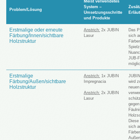
Meist verwendetes
System –
Zusät
Problem/Lösung
Umsetzungsschritte
Erläu
und Produkte
Erstmalige oder erneute
Anstrich:
2x JUBIN
Das Pr
Färbung/Innen/sichtbare
Lasur
sich 
Holzstruktur
Färbe
Spielz
Nuanci
JUB-F
möglic
Erstmalige
Anstrich:
1x JUBIN
JUBIN
Färbung/Außen/sichtbare
Impregnacia
wird 
Holzstruktur
neuen
Anstrich:
2x JUBIN
verwe
Lasur
schütz
gegen
Fäulni
Holzs
Diese
sich 
Färbe
Außen