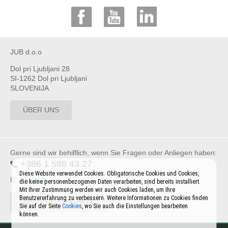
JUB d.o.o
Dol pri Ljubljani 28
SI-1262 Dol pri Ljubljani
SLOVENIJA
ÜBER UNS
Gerne sind wir behilflich, wenn Sie Fragen oder Anliegen haben:
+386 1 588 43 27
Diese Website verwendet Cookies. Obligatorische Cookies und Cookies,
E:
info@jub.eu
die keine personenbezogenen Daten verarbeiten, sind bereits installiert.
Mit Ihrer Zustimmung werden wir auch Cookies laden, um Ihre
Benutzererfahrung zu verbessern. Weitere Informationen zu Cookies finden
WEITERE KONTAKTE
Sie auf der Seite
Cookies
, wo Sie auch die Einstellungen bearbeiten
können.