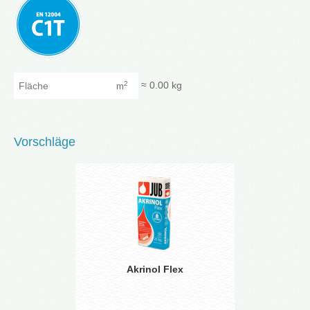
Fläche
≈
0.00
kg
2
m
Vorschläge
Akrinol Flex