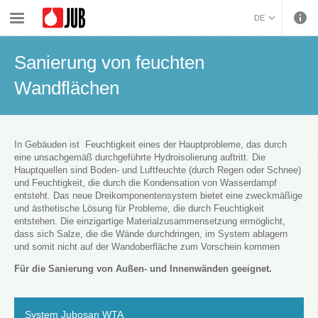
›
›
›
Fassadensysteme und WDVS
Systemlösungen
Sanierung von feuchten Wandflächen
DE
BOSANSKI (BOSNIAN)
Sanierung von feuchten
HRVATSKI (CROATIAN)
ČEŠTINA (CZECH)
Wandflächen
ENGLISH (ENGLISH)
ΕΛΛΗΝΙΚΑ (GREEK)
MAGYAR (HUNGARIAN)
In Gebäuden ist Feuchtigkeit eines der Hauptprobleme, das durch
ITALIANO (ITALIAN)
eine unsachgemäß durchgeführte Hydroisolierung auftritt. Die
Hauptquellen sind Boden- und Luftfeuchte (durch Regen oder Schnee)
KOSOVA (KOSOVO)
und Feuchtigkeit, die durch die Kondensation von Wasserdampf
МАКЕДОНСКИ
entsteht. Das neue Dreikomponentensystem bietet eine zweckmäßige
(MACEDONIAN)
ROMÂNĂ (ROMANIAN)
und ästhetische Lösung für Probleme, die durch Feuchtigkeit
entstehen. Die einzigartige Materialzusammensetzung ermöglicht,
РУССКИЙ (RUSSIAN)
dass sich Salze, die die Wände durchdringen, im System ablagern
СРПСКИ (SERBIAN)
und somit nicht auf der Wandoberfläche zum Vorschein kommen
SLOVENČINA (SLOVAK)
Für die Sanierung von Außen- und Innenwänden geeignet.
SLOVENŠČINA
(SLOVENIAN)
System Jubosan WTA