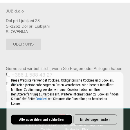
JUB d.o.o
Dol pri Ljubljani 28
SI-1262 Dol pri Ljubljani
SLOVENIJA
ÜBER UNS
Gerne sind wir behilflich, wenn Sie Fragen oder Anliegen haben:
+386 1 588 43 27
Diese Website verwendet Cookies. Obligatorische Cookies und Cookies,
E:
info@jub.eu
die keine personenbezogenen Daten verarbeiten, sind bereits installiert.
Mit Ihrer Zustimmung werden wir auch Cookies laden, um Ihre
Benutzererfahrung zu verbessern. Weitere Informationen zu Cookies finden
WEITERE KONTAKTE
Sie auf der Seite
Cookies
, wo Sie auch die Einstellungen bearbeiten
können.
Alle auswählen und schließen
Einstellungen ändern
© JUB Group 2013 Alle Rechte vorbehalten |
Impressum
Cookies
Produktion:
ENKI