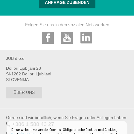
ANFRAGE ZUSENDEN
Folgen Sie uns in den sozialen Netzwerken
JUB d.o.o
Dol pri Ljubljani 28
SI-1262 Dol pri Ljubljani
SLOVENIJA
ÜBER UNS
Gerne sind wir behilflich, wenn Sie Fragen oder Anliegen haben:
+386 1 588 43 27
Diese Website verwendet Cookies. Obligatorische Cookies und Cookies,
E:
info@jub.eu