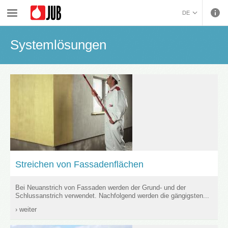
›
›
Fassadensysteme und WDVS
Systemlösungen
DE
BOSANSKI (BOSNIAN)
Systemlösungen
HRVATSKI (CROATIAN)
ČEŠTINA (CZECH)
ENGLISH (ENGLISH)
ΕΛΛΗΝΙΚΑ (GREEK)
MAGYAR (HUNGARIAN)
ITALIANO (ITALIAN)
KOSOVA (KOSOVO)
МАКЕДОНСКИ
(MACEDONIAN)
ROMÂNĂ (ROMANIAN)
РУССКИЙ (RUSSIAN)
Streichen von Fassadenflächen
СРПСКИ (SERBIAN)
SLOVENČINA (SLOVAK)
Bei Neuanstrich von Fassaden werden der Grund- und der
Schlussanstrich verwendet. Nachfolgend werden die gängigsten...
SLOVENŠČINA
› weiter
(SLOVENIAN)