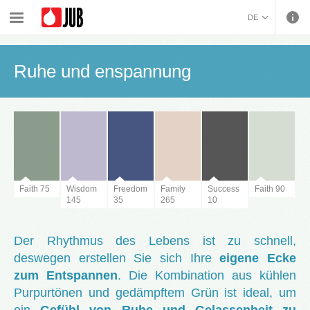
›
›
›
›
Innenwandfarben und dekorative Bearbeitung
Inspiration
Farbtrends 2021
DE
Ruhe und enspannung
BOSANSKI (BOSNIAN)
HRVATSKI (CROATIAN)
Ruhe und enspannung
ČEŠTINA (CZECH)
ENGLISH (ENGLISH)
ΕΛΛΗΝΙΚΑ (GREEK)
MAGYAR (HUNGARIAN)
ITALIANO (ITALIAN)
KOSOVA (KOSOVO)
МАКЕДОНСКИ
Faith 75
Wisdom
Freedom
Family
Success
Faith 90
145
35
265
10
(MACEDONIAN)
ROMÂNĂ (ROMANIAN)
РУССКИЙ (RUSSIAN)
СРПСКИ (SERBIAN)
Der Rhythmus des Lebens ist zu schnell,
SLOVENČINA (SLOVAK)
deswegen erstellen Sie sich Ihre
eigene Ecke
SLOVENŠČINA
zum Entspannen
. Die Kombination aus kühlen
(SLOVENIAN)
Purpurtönen und gedämpftem Grün ist ideal, um
ein
Gefühl von Ruhe und Gelassenheit zu