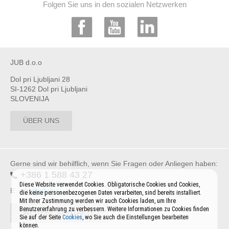
Folgen Sie uns in den sozialen Netzwerken
JUB d.o.o
Dol pri Ljubljani 28
SI-1262 Dol pri Ljubljani
SLOVENIJA
ÜBER UNS
Gerne sind wir behilflich, wenn Sie Fragen oder Anliegen haben:
+386 1 588 43 27
Diese Website verwendet Cookies. Obligatorische Cookies und Cookies,
E:
info@jub.eu
die keine personenbezogenen Daten verarbeiten, sind bereits installiert.
Mit Ihrer Zustimmung werden wir auch Cookies laden, um Ihre
Benutzererfahrung zu verbessern. Weitere Informationen zu Cookies finden
WEITERE KONTAKTE
Sie auf der Seite
Cookies
, wo Sie auch die Einstellungen bearbeiten
können.