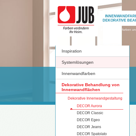
INNENWANDFAR
DEKORATIVE BEA
›
Innenwandfarben und
Inspiration
Systemlösungen
Innenwandfarben
Dekorative Behandlung von
Innenwandflächen
Dekorative Innenwandgestaltung
DECOR Aurora
DECOR Classic
DECOR Egeo
DECOR Jeans
DECOR Spatolato