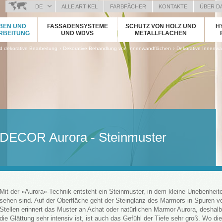
DE
ALLE ARTIKEL
FARBFÄCHER
KONTAKTE
ÜBER D
BOSANSKI (BOSNIAN)
BEN UND
FASSADENSYSTEME
SCHUTZ VON HOLZ UND
H
HRVATSKI (CROATIAN)
RBEITUNG
UND WDVS
METALLFLÄCHEN
ČEŠTINA (CZECH)
›
›
 dekorative Bearbeitung
Dekorative Behandlung von Innenwandflächen
Dekorative Innenwa
ENGLISH (ENGLISH)
ΕΛΛΗΝΙΚΑ (GREEK)
MAGYAR (HUNGARIAN)
ITALIANO (ITALIAN)
KOSOVA (KOSOVO)
МАКЕДОНСКИ (MACEDONIAN)
ROMÂNĂ (ROMANIAN)
DECOR Aurora - Steinmuster
РУССКИЙ (RUSSIAN)
СРПСКИ (SERBIAN)
SLOVENČINA (SLOVAK)
SLOVENŠČINA (SLOVENIAN)
Mit der »Aurora«-Technik entsteht ein Steinmuster, in dem kleine Unebenhei
sehen sind. Auf der Oberfläche geht der Steinglanz des Marmors in Spuren
Stellen erinnert das Muster an Achat oder natürlichen Marmor Aurora, deshal
die Glättung sehr intensiv ist, ist auch das Gefühl der Tiefe sehr groß. Wo di