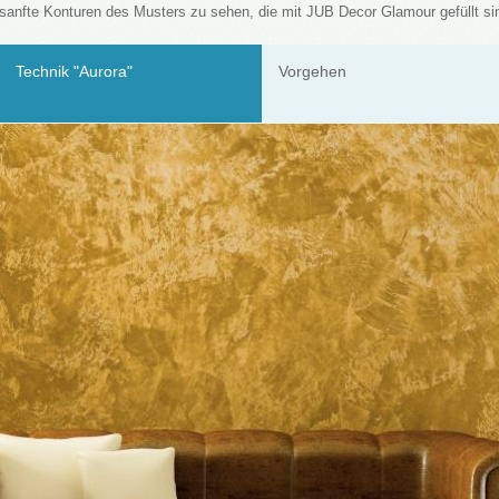
sanfte Konturen des Musters zu sehen, die mit JUB Decor Glamour gefüllt si
Technik "Aurora"
Vorgehen