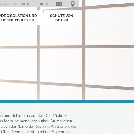
AS UNTERNEHMEN
JUB TV
YDROISOLATION UND
SCHUTZ VON
FLIESEN VERLEGEN
BETON
›
ndgestaltung
DECOR Aurora - Steinmuster
ten und Hohlräume auf der Oberfläche zu
 von Metallbeimengungen über. An manchen
b auch der Name der Technik. An Stellen, wo
e Oberfläche matt ist, sind nur Spuren und