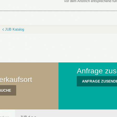
vor dem Anstrich entsprechend fun
JUB Katalog
Anfrage zu
rkaufsort
ANFRAGE ZUSEND