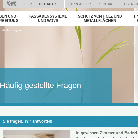
DE
ALLE ARTIKEL
FARBFÄCHER
KONTAKTE
ÜBER D
BOSANSKI (BOSNIAN)
BEN UND
FASSADENSYSTEME
SCHUTZ VON HOLZ UND
H
HRVATSKI (CROATIAN)
RBEITUNG
UND WDVS
METALLFLÄCHEN
ČEŠTINA (CZECH)
estellte Fragen
ENGLISH (ENGLISH)
ΕΛΛΗΝΙΚΑ (GREEK)
MAGYAR (HUNGARIAN)
ITALIANO (ITALIAN)
KOSOVA (KOSOVO)
МАКЕДОНСКИ (MACEDONIAN)
ROMÂNĂ (ROMANIAN)
Häufig gestellte Fragen
РУССКИЙ (RUSSIAN)
СРПСКИ (SERBIAN)
SLOVENČINA (SLOVAK)
SLOVENŠČINA (SLOVENIAN)
Sie fragen, Wir antworten!
In gewissen Zimmer und Badezi