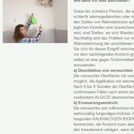
Wie kann ich dies abschaffen?
Graue bis schwarze Flecken, die 
schlecht wärmegedämmten oder ni
den Stellen von Wärmebrücken auf
jeglichen Gründen eine ausreichen
wird, sind Stellen, wo sich Wands
Nachhaltig wird das Problem nur mi
Wärmedämmung der umstrittenen G
Sie sich für diesen Eingriff entsch
vor dem nachfolgenden Anstrich grü
selbst ist eine gegen Schimmelbef
anzuwenden.
a) Desinfektion von verseuchten
Die verseuchte Oberfläche mit ver
möglich, die Applikation mit weich
Nach 6 bis 8 Stunden die Oberflä
schlimmeren Fällen nach einem bi
verdünntem ALGICID überstreiche
b) Erneuerungsanstrich:
Die entseuchte und vollkommen tr
werksmäßig fungizidgeschützten J
fungiziden KALKHALTIGEN BIO
bestreichen; der Anstrich kann abe
den Innenbereich erfolgen, wenn 