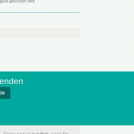
gizid geschützt wird.
senden
EN