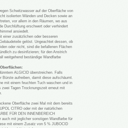
wegen Schwitzwasser auf der Oberfläche von
cht isolierten Wänden und Decken sowie an
treten, vor allem in den Räumen, wo aus
de Durchlüftung erschwert oder verhindert
chimmel ansiedelt.
t einer zusätzlichen oder besseren
ebäudeteile gelöst. Ungeachtet dessen, ob
eiden oder nicht, sind die befallenen Flächen
ndlich zu desinfizieren; für den Anstrich
all weitgehend beständige Wandfarbe
 Oberflächen:
dünntem ALGICID überstreichen. Falls
er Bürste aufreiben, damit diese aufschäumt.
che mit einem feuchten Tuch waschen und in
s zwei Tagen Trocknungszeit erneut mit
n.
ockene Oberfläche zwei Mal mit dem bereits
UPOL CITRO oder mit der natürlichen
FARBE FÜR DEN INNENBEREICH
r auch mit jeglicher sonstigen Wandfarbe für
diese mit einem Zusatz von 5 % JUBOCID