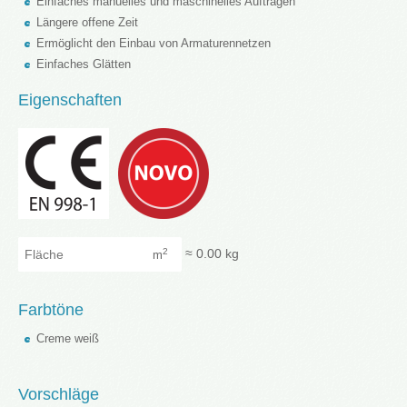
Einfaches manuelles und maschinelles Auftragen
Längere offene Zeit
Ermöglicht den Einbau von Armaturennetzen
Einfaches Glätten
Eigenschaften
Fläche
≈
0.00
kg
2
m
Farbtöne
Creme weiß
Vorschläge