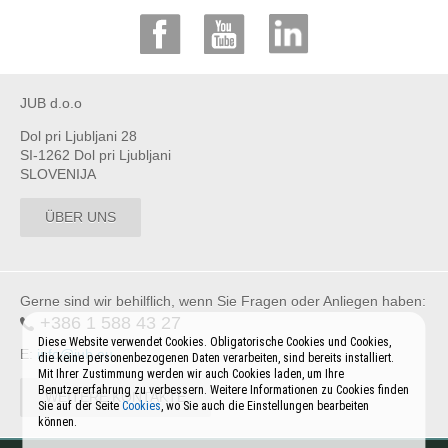
JUB d.o.o
Dol pri Ljubljani 28
SI-1262 Dol pri Ljubljani
SLOVENIJA
ÜBER UNS
Gerne sind wir behilflich, wenn Sie Fragen oder Anliegen haben:
+386 1 588 43 27
Diese Website verwendet Cookies. Obligatorische Cookies und Cookies,
E:
info@jub.eu
die keine personenbezogenen Daten verarbeiten, sind bereits installiert.
Mit Ihrer Zustimmung werden wir auch Cookies laden, um Ihre
Benutzererfahrung zu verbessern. Weitere Informationen zu Cookies finden
WEITERE KONTAKTE
Sie auf der Seite
Cookies
, wo Sie auch die Einstellungen bearbeiten
können.