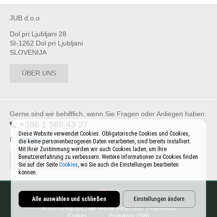
JUB d.o.o
Dol pri Ljubljani 28
SI-1262 Dol pri Ljubljani
SLOVENIJA
ÜBER UNS
Gerne sind wir behilflich, wenn Sie Fragen oder Anliegen haben:
+386 1 588 43 27
Diese Website verwendet Cookies. Obligatorische Cookies und Cookies,
E:
info@jub.eu
die keine personenbezogenen Daten verarbeiten, sind bereits installiert.
Mit Ihrer Zustimmung werden wir auch Cookies laden, um Ihre
Benutzererfahrung zu verbessern. Weitere Informationen zu Cookies finden
WEITERE KONTAKTE
Sie auf der Seite
Cookies
, wo Sie auch die Einstellungen bearbeiten
können.
Alle auswählen und schließen
Einstellungen ändern
© JUB Group 2013 Alle Rechte vorbehalten |
Impressum
Cookies
Produktion:
ENKI