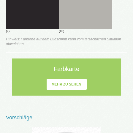
(9)
(10)
Hinweis: Farbtöne auf dem Bildschirm kann vom tatsächlichen Situation
abweichen.
Farbkarte
MEHR ZU SEHEN
Vorschläge