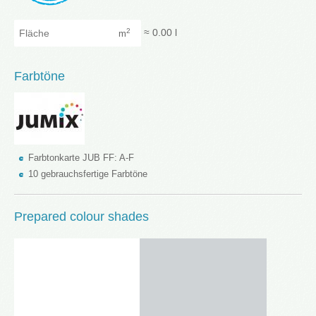
Fläche
≈
0.00
l
2
m
Farbtöne
Farbtonkarte JUB FF: A-F
10 gebrauchsfertige Farbtöne
Prepared colour shades