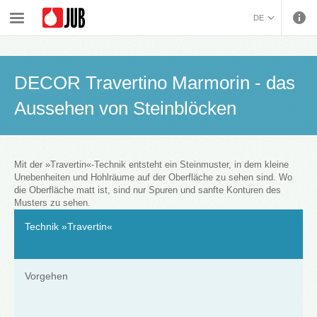
›
›
Innenwandfarben und dekorative Bearbeitung
DE
›
›
Dekorative Behandlung von Innenwandflächen
Dekorative Innenwandgestaltung
DECOR Travertino Marmorin - das Aussehen von Steinblöcken
BOSANSKI (BOSNIAN)
HRVATSKI (CROATIAN)
DECOR Travertino Marmorin - das
ČEŠTINA (CZECH)
ENGLISH (ENGLISH)
Aussehen von Steinblöcken
ΕΛΛΗΝΙΚΑ (GREEK)
MAGYAR (HUNGARIAN)
ITALIANO (ITALIAN)
Mit der »Travertin«-Technik entsteht ein Steinmuster, in dem kleine
KOSOVA (KOSOVO)
Unebenheiten und Hohlräume auf der Oberfläche zu sehen sind. Wo
МАКЕДОНСКИ
die Oberfläche matt ist, sind nur Spuren und sanfte Konturen des
Musters zu sehen.
(MACEDONIAN)
ROMÂNĂ (ROMANIAN)
РУССКИЙ (RUSSIAN)
Technik »Travertin«
СРПСКИ (SERBIAN)
SLOVENČINA (SLOVAK)
Vorgehen
SLOVENŠČINA
(SLOVENIAN)