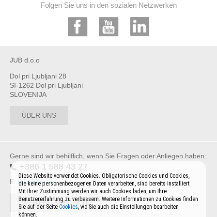
Folgen Sie uns in den sozialen Netzwerken
JUB d.o.o
Dol pri Ljubljani 28
SI-1262 Dol pri Ljubljani
SLOVENIJA
ÜBER UNS
Gerne sind wir behilflich, wenn Sie Fragen oder Anliegen haben:
+386 1 588 43 27
Diese Website verwendet Cookies. Obligatorische Cookies und Cookies,
E:
info@jub.eu
die keine personenbezogenen Daten verarbeiten, sind bereits installiert.
Mit Ihrer Zustimmung werden wir auch Cookies laden, um Ihre
Benutzererfahrung zu verbessern. Weitere Informationen zu Cookies finden
WEITERE KONTAKTE
Sie auf der Seite
Cookies
, wo Sie auch die Einstellungen bearbeiten
können.