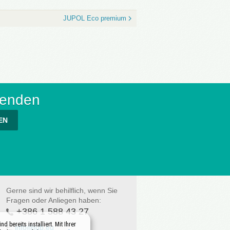
JUPOL Eco premium
senden
EN
Gerne sind wir behilflich, wenn Sie
Fragen oder Anliegen haben:
+386 1 588 43 27
bereits installiert. Mit Ihrer
E:
info@jub.eu