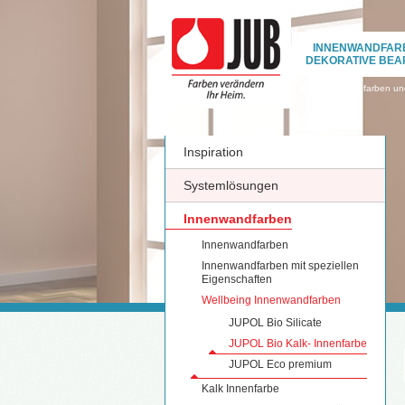
INNENWANDFAR
DEKORATIVE BEA
›
Innenwandfarben und
Inspiration
Systemlösungen
Innenwandfarben
Innenwandfarben
Innenwandfarben mit speziellen
Eigenschaften
Wellbeing Innenwandfarben
JUPOL Bio Silicate
JUPOL Bio Kalk- Innenfarbe
JUPOL Eco premium
Kalk Innenfarbe