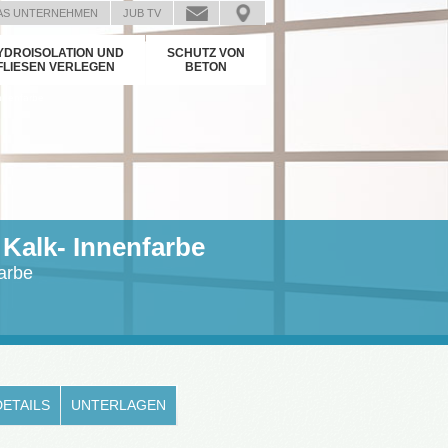
AS UNTERNEHMEN
JUB TV
YDROISOLATION UND
SCHUTZ VON
FLIESEN VERLEGEN
BETON
nnenfarbe
Kalk- Innenfarbe
farbe
DETAILS
UNTERLAGEN