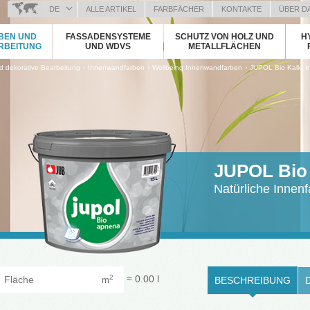
DE
ALLE ARTIKEL
FARBFÄCHER
KONTAKTE
ÜBER D
BOSANSKI (BOSNIAN)
BEN UND
FASSADENSYSTEME
SCHUTZ VON HOLZ UND
H
HRVATSKI (CROATIAN)
RBEITUNG
UND WDVS
METALLFLÄCHEN
ČEŠTINA (CZECH)
›
›
›
 dekorative Bearbeitung
Innenwandfarben
Wellbeing Innenwandfarben
JUPOL Bio Kalk- I
ENGLISH (ENGLISH)
ΕΛΛΗΝΙΚΑ (GREEK)
MAGYAR (HUNGARIAN)
ITALIANO (ITALIAN)
KOSOVA (KOSOVO)
МАКЕДОНСКИ (MACEDONIAN)
JUPOL Bio 
ROMÂNĂ (ROMANIAN)
Natürliche Innen
РУССКИЙ (RUSSIAN)
СРПСКИ (SERBIAN)
SLOVENČINA (SLOVAK)
SLOVENŠČINA (SLOVENIAN)
Fläche
≈
0.00
l
2
m
BESCHREIBUNG