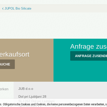
JUPOL Bio Silicate
Anfrage zu
rkaufsort
ANFRAGE ZUSEND
JUB d.o.o
werken
Dol pri Ljubljani 28
SI-1262 Dol pri Ljubljani
. Obligatorische Cookies und Cookies, die keine personenbezogenen Daten verarbeiten, sind 
SLOVENIJA