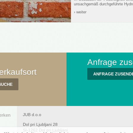
unsachgemäß durchgeführte Hydroi
› weiter
Anfrage zu
rkaufsort
ANFRAGE ZUSEND
JUB d.o.o
werken
Dol pri Ljubljani 28
SI-1262 Dol pri Ljubljani