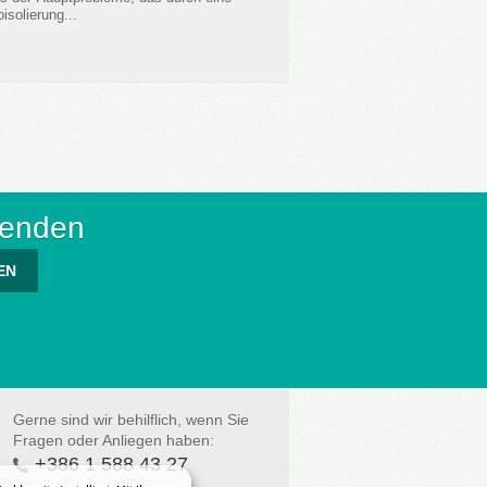
solierung...
senden
EN
Gerne sind wir behilflich, wenn Sie
Fragen oder Anliegen haben:
+386 1 588 43 27