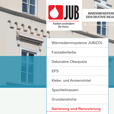
INNENWANDFAR
DEKORATIVE BEA
›
Fassadensysteme u
Wärmedämmsysteme JUBIZOL
Fassadenfarbe
Dekorative Oberputze
EPS
Klebe- und Armiermörtel
Spachtelmassen
Grundanstriche
Sanierung und Renovierung