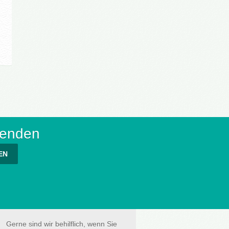
senden
EN
Gerne sind wir behilflich, wenn Sie