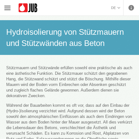
›
›
›
Hydroisolation und Fliesen verlegen
Systemlösungen
DE
Hydroisolierung von Stützmauern und Stützwänden aus Beton
BOSANSKI (BOSNIAN)
HRVATSKI (CROATIAN)
Hydroisolierung von Stützmauern
ČEŠTINA (CZECH)
und Stützwänden aus Beton
ENGLISH (ENGLISH)
ΕΛΛΗΝΙΚΑ (GREEK)
MAGYAR (HUNGARIAN)
ITALIANO (ITALIAN)
Stützmauern und Stützwände erfüllen sowohl eine praktische als auch
eine ästhetische Funktion. Die Stützmauer schützt den gegrabenen
KOSOVA (KOSOVO)
Hang, die Stützwand schützt und stützt die Böschung. Mithilfe dieser
МАКЕДОНСКИ
Mauern wird der Boden vorm Einbrechen oder Absenken geschützt
und zugleich flaches Gelände gewonnen. Außerdem dienen sie
(MACEDONIAN)
ROMÂNĂ (ROMANIAN)
dekorativen Zwecken.
РУССКИЙ (RUSSIAN)
Während der Bauarbeiten kommt es oft vor, dass auf den Einbau der
СРПСКИ (SERBIAN)
(Hydro-)Isolierung verzichtet wird. Aufgrund dessen wird der Beton
SLOVENČINA (SLOVAK)
sowohl den atmosphärischen Einflüssen als auch dem Eindringen von
SLOVENŠČINA
Wasser aus dem Boden hinter der Mauer ausgesetzt. All dies verkürzt
die Lebensdauer des Betons, verschlechtert die Ästhetik und
(SLOVENIAN)
verursacht Schäden. Es kann zu Korrosion und Rost, Abplatzen von
Putz und Farbe, Salzaussonderungen an die Oberfläche sowie