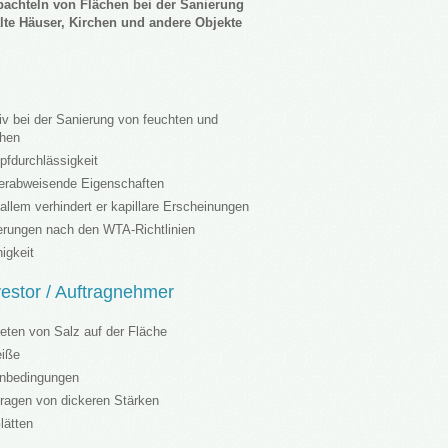
achteln von Flächen bei der Sanierung
lte Häuser, Kirchen und andere Objekte
tiv bei der Sanierung von feuchten und
chen
pfdurchlässigkeit
erabweisende Eigenschaften
allem verhindert er kapillare Erscheinungen
erungen nach den WTA-Richtlinien
igkeit
nvestor / Auftragnehmer
reten von Salz auf der Fläche
eiße
hnbedingungen
tragen von dickeren Stärken
lätten