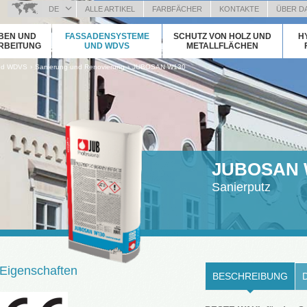
DE
ALLE ARTIKEL
FARBFÄCHER
KONTAKTE
ÜBER D
BOSANSKI (BOSNIAN)
BEN UND
FASSADENSYSTEME
SCHUTZ VON HOLZ UND
H
HRVATSKI (CROATIAN)
RBEITUNG
UND WDVS
METALLFLÄCHEN
ČEŠTINA (CZECH)
›
›
nd WDVS
Sanierung und Renovierung
JUBOSAN W130
ENGLISH (ENGLISH)
ΕΛΛΗΝΙΚΑ (GREEK)
MAGYAR (HUNGARIAN)
ITALIANO (ITALIAN)
KOSOVA (KOSOVO)
МАКЕДОНСКИ (MACEDONIAN)
JUBOSAN 
ROMÂNĂ (ROMANIAN)
Sanierputz
РУССКИЙ (RUSSIAN)
СРПСКИ (SERBIAN)
SLOVENČINA (SLOVAK)
SLOVENŠČINA (SLOVENIAN)
Eigenschaften
BESCHREIBUNG