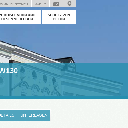
AS UNTERNEHMEN
JUB TV
YDROISOLATION UND
SCHUTZ VON
FLIESEN VERLEGEN
BETON
W130
DETAILS
UNTERLAGEN