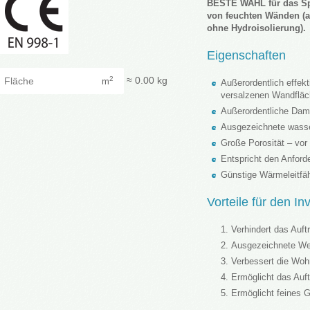
BESTE WAHL für das Sp
von feuchten Wänden (a
ohne Hydroisolierung).
Eigenschaften
Fläche
≈
0.00
kg
2
m
Außerordentlich effek
versalzenen Wandflä
Außerordentliche Dam
Ausgezeichnete wass
Große Porosität – vor 
Entspricht den Anford
Günstige Wärmeleitfäh
Vorteile für den I
Verhindert das Auft
Ausgezeichnete W
Verbessert die Wo
Ermöglicht das Auf
Ermöglicht feines G