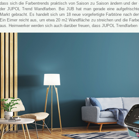
dass sich die Farbentrends praktisch von Saison zu Saison ändern und der 
der JUPOL Trend Wandfarben. Bei JUB hat man gerade eine aufgefrischte
Markt gebracht. Es handelt sich um 18 neue vorgefertigte Farbtöne nach de
Ein Eimer reicht aus, um etwa 20 m2 Wandfläche zu streichen und die Farbe 
aus. Heimwerker werden sich auch darüber freuen, dass JUPOL Trendfarben so