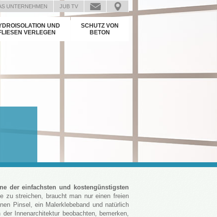
AS UNTERNEHMEN
JUB TV
YDROISOLATION UND
SCHUTZ VON
FLIESEN VERLEGEN
BETON
ine der einfachsten und kostengünstigsten
zu streichen, braucht man nur einen freien
nen Pinsel, ein Malerklebeband und natürlich
h der Innenarchitektur beobachten, bemerken,