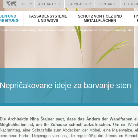
DE
ALLE ARTIKEL
FARBFÄCHER
KONTAKTE
ÜBER D
BOSANSKI (BOSNIAN)
BEN UND
FASSADENSYSTEME
SCHUTZ VON HOLZ UND
H
HRVATSKI (CROATIAN)
RBEITUNG
UND WDVS
METALLFLÄCHEN
ČEŠTINA (CZECH)
›
›
›
 dekorative Bearbeitung
Inspiration
Farben Lehre
Nepričakovane ideje za barvanje sten
ENGLISH (ENGLISH)
ΕΛΛΗΝΙΚΑ (GREEK)
MAGYAR (HUNGARIAN)
ITALIANO (ITALIAN)
KOSOVA (KOSOVO)
МАКЕДОНСКИ (MACEDONIAN)
ROMÂNĂ (ROMANIAN)
Nepričakovane ideje za barvanje sten
РУССКИЙ (RUSSIAN)
СРПСКИ (SERBIAN)
SLOVENČINA (SLOVAK)
SLOVENŠČINA (SLOVENIAN)
Die Architektin Nina Štajner sagt, dass das Ändern der Wandfarben e
Möglichkeiten ist, um Ihr Zuhause schnell aufzufrischen.
Um die Wände 
Nachmittag, eine Schutzfolie zum Abdecken der Möbel, eine Malerwalze, ei
eine neue Farbe. Diejenigen von uns, die regelmäßig die Trends im Bereic