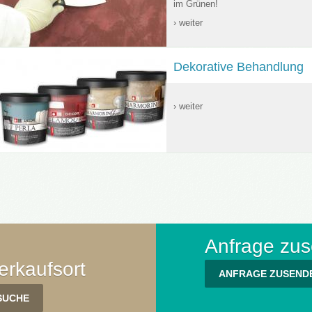
im Grünen!
› weiter
Dekorative Behandlung
› weiter
Anfrage zu
rkaufsort
ANFRAGE ZUSEND