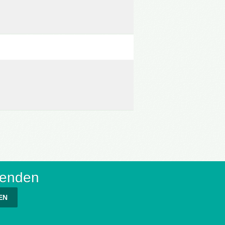
senden
EN