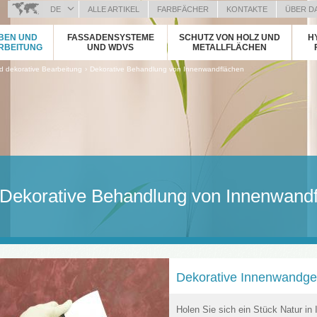
DE
ALLE ARTIKEL
FARBFÄCHER
KONTAKTE
ÜBER D
BOSANSKI (BOSNIAN)
BEN UND
FASSADENSYSTEME
SCHUTZ VON HOLZ UND
H
HRVATSKI (CROATIAN)
RBEITUNG
UND WDVS
METALLFLÄCHEN
ČEŠTINA (CZECH)
›
 dekorative Bearbeitung
Dekorative Behandlung von Innenwandflächen
ENGLISH (ENGLISH)
ΕΛΛΗΝΙΚΑ (GREEK)
MAGYAR (HUNGARIAN)
ITALIANO (ITALIAN)
KOSOVA (KOSOVO)
МАКЕДОНСКИ (MACEDONIAN)
ROMÂNĂ (ROMANIAN)
Dekorative Behandlung von Innenwand
РУССКИЙ (RUSSIAN)
СРПСКИ (SERBIAN)
SLOVENČINA (SLOVAK)
SLOVENŠČINA (SLOVENIAN)
Dekorative Innenwandge
Holen Sie sich ein Stück Natur in