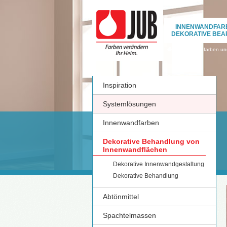
INNENWANDFAR
DEKORATIVE BEA
›
Innenwandfarben und
Inspiration
Systemlösungen
Innenwandfarben
Dekorative Behandlung von
Innenwandflächen
Dekorative Innenwandgestaltung
Dekorative Behandlung
Abtönmittel
Spachtelmassen