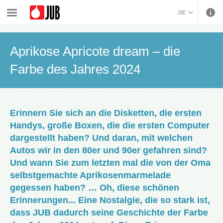
›
›
›
Innenwandfarben und dekorative Bearbeitung
Inspiration
DE
Aprikose Apricote dream – die Farbe des Jahres 2024
BOSANSKI (BOSNIAN)
HRVATSKI (CROATIAN)
Aprikose Apricote dream – die
ČEŠTINA (CZECH)
Farbe des Jahres 2024
ENGLISH (ENGLISH)
ΕΛΛΗΝΙΚΑ (GREEK)
MAGYAR (HUNGARIAN)
ITALIANO (ITALIAN)
Erinnern Sie sich an die Disketten, die ersten
KOSOVA (KOSOVO)
Handys, große Boxen, die die ersten Computer
МАКЕДОНСКИ
dargestellt haben? Und daran, mit welchen
(MACEDONIAN)
ROMÂNĂ (ROMANIAN)
Autos wir in den 80er und 90er gefahren sind?
РУССКИЙ (RUSSIAN)
Und wann Sie zum letzten mal die von der Oma
СРПСКИ (SERBIAN)
selbstgemachte Aprikosenmarmelade
SLOVENČINA (SLOVAK)
gegessen haben? … Oh, diese schönen
SLOVENŠČINA
Erinnerungen... Eine Nostalgie, die so stark ist,
(SLOVENIAN)
dass JUB dadurch seine Geschichte der Farbe