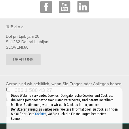
JUB d.o.o
Dol pri Ljubljani 28
SI-1262 Dol pri Ljubljani
SLOVENIJA
ÜBER UNS
Gerne sind wir behilflich, wenn Sie Fragen oder Anliegen haben:
+386 1 588 43 27
Diese Website verwendet Cookies. Obligatorische Cookies und Cookies,
E:
info@jub.eu
die keine personenbezogenen Daten verarbeiten, sind bereits installiert.
Mit Ihrer Zustimmung werden wir auch Cookies laden, um Ihre
Benutzererfahrung zu verbessern. Weitere Informationen zu Cookies finden
WEITERE KONTAKTE
Sie auf der Seite
Cookies
, wo Sie auch die Einstellungen bearbeiten
können.