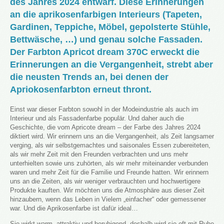
des Jahres 2024 entwarf. Diese Erinnerungen
an die aprikosenfarbigen Interieurs (Tapeten,
Gardinen, Teppiche, Möbel, gepolsterte Stühle,
Bettwäsche, …) und genau solche Fassaden.
Der Farbton Apricot dream 370C erweckt die
Erinnerungen an die Vergangenheit, strebt aber
die neusten Trends an, bei denen der
Apriokosenfarbton erneut thront.
Einst war dieser Farbton sowohl in der Modeindustrie als auch im
Interieur und als Fassadenfarbe populär. Und daher auch die
Geschichte, die vom Apricote dream – der Farbe des Jahres 2024
diktiert wird. Wir erinnern uns an die Vergangenheit, als Zeit langsamer
verging, als wir selbstgemachtes und saisonales Essen zubereiteten,
als wir mehr Zeit mit den Freunden verbrachten und uns mehr
unterhielten sowie uns zuhörten, als wir mehr miteinander verbunden
waren und mehr Zeit für die Familie und Freunde hatten. Wir erinnern
uns an die Zeiten, als wir weniger verbrauchten und hochwertigere
Produkte kauften. Wir möchten uns die Atmosphäre aus dieser Zeit
hinzaubern, wenn das Leben in Vielem „einfacher“ oder gemessener
war. Und die Aprikosenfarbe ist dafür ideal…
Sie wirkt warm, attraktiv und beruhigend, deshalb wird sie oft mit Ruhe